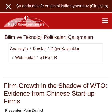
Ana içeriğe git
Şu anda misafir erişimini kullanıyorsunuz (
Giriş yap
)
Bilim ve Teknoloji Politikaları Çalışmaları
Ana sayfa
Kurslar
Diğer Kaynaklar
Webinarlar
STPS-TR
Genel
Haftalık özet
Firm Growth in the Shadow of WTO:
Evidence from Chinese Start-up
Firms
Presenter:
 Pelin Demirel