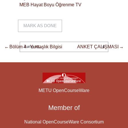
MEB Hayat Boyu Öğrenme TV
MARK AS DONE
←
Bölüm 4 - Yurttaşlık Bilgisi
ANKET ÇALIŞMASI
→
METU OpenCourseWare
Member of
National OpenCourseWare Consortium