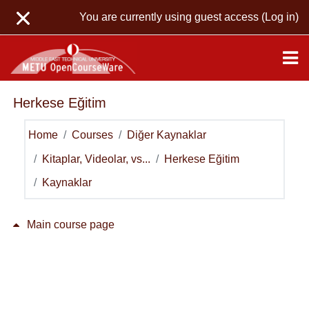
Skip to main content
You are currently using guest access (
Log in
)
Herkese Eğitim
Home
Courses
Diğer Kaynaklar
Kitaplar, Videolar, vs...
Herkese Eğitim
Kaynaklar
Main course page
General