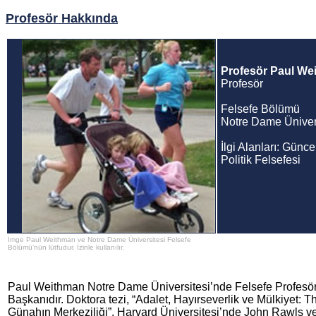
Profesör Hakkında
Profesör Paul We
Profesör
Felsefe Bölümü
Notre Dame Üniver
İlgi Alanları: Günce
Politik Felsefesi
İmge Paul Weithman ve Notre Dame Üniversitesi Felsefe
Bölümü’nün lütfudur. İzinle kullanılır.
Paul Weithman Notre Dame Üniversitesi’nde Felsefe Profesö
Başkanıdır. Doktora tezi, “Adalet, Hayırseverlik ve Mülkiyet:
Günahın Merkeziliği”, Harvard Üniversitesi’nde John Rawls ve