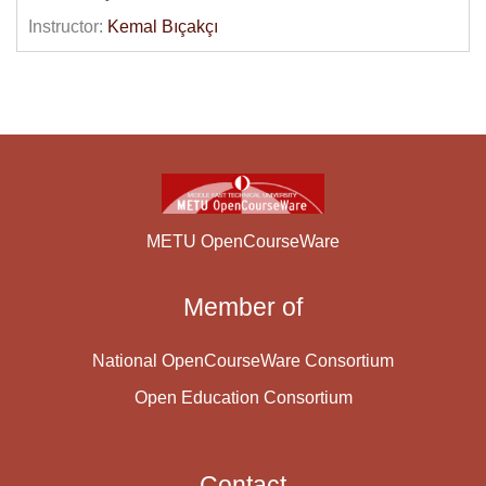
Genel bilgi güvenliği hedeflerini sıralayabilmek
Instructor:
Kemal Bıçakçı
Güvenlik yönetimi ne tarif edebilmek
Genel güvenlik prensiplerini açıklayabilmek
Kriptografiyi tanımlayabilecek ve bilgi güvenliğindeki
yerini anlamak
Kriptografi tarihindeki önemli gelişmeleri
sıralayabilmek
Basit şifrelerin nasıl çalıştığını açıklayabilmek
Tek seferlik padin mükemmel güvenliği nasıl
METU OpenCourseWare
sağladığını açıklayabilmek
DES ve AES simetrik şifreleme algoritmalarının
Member of
çalışmasını anlatabilmek
Hash fonksiyonlarının uygulama ve özelliklerini
tanımlayabilmek
National OpenCourseWare Consortium
Mesaj doğrulama kodlarını ve amaçlarını
Open Education Consortium
açıklayabilmek
Rastgele sayı yaratıcılarının önemini anlamak
Açık-anahtarlı bir şifreleme şeması oluşturabilmek
Contact