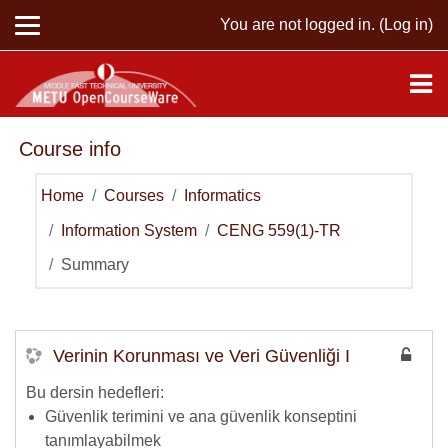
Skip to main content
You are not logged in. (
Log in
)
Course info
Home
Courses
Informatics
Information System
CENG 559(1)-TR
Summary
Verinin Korunması ve Veri Güvenliği I
Bu dersin hedefleri:
Güvenlik terimini ve ana güvenlik konseptini
tanımlayabilmek