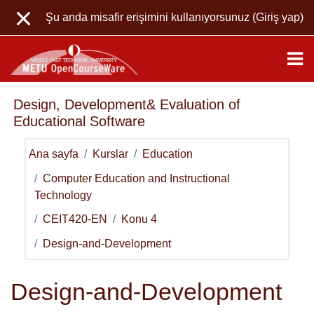
Ana içeriğe git
Şu anda misafir erişimini kullanıyorsunuz (
Giriş yap
)
Design, Development& Evaluation of
Educational Software
Ana sayfa
Kurslar
Education
Computer Education and Instructional
Technology
CEIT420-EN
Konu 4
Design-and-Development
Design-and-Development