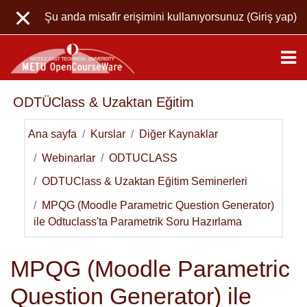
Ana içeriğe git
Şu anda misafir erişimini kullanıyorsunuz (
Giriş yap
)
ODTÜClass & Uzaktan Eğitim
Ana sayfa
Kurslar
Diğer Kaynaklar
Webinarlar
ODTUCLASS
ODTUClass & Uzaktan Eğitim Seminerleri
MPQG (Moodle Parametric Question Generator)
ile Odtuclass'ta Parametrik Soru Hazırlama
MPQG (Moodle Parametric
Question Generator) ile