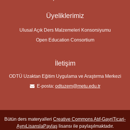
Üyeliklerimiz
Ulusal Açık Ders Malzemeleri Konsorsiyumu
Open Education Consortium
İletişim
ODTÜ Uzaktan Eğitim Uygulama ve Araştırma Merkezi
E-posta:
odtuzem@metu.edu.tr
Bütün ders materyalleri
Creative Commons Atıf-GayriTicari-
AynıLisanslaPaylaş
lisansı ile paylaşılmaktadır.