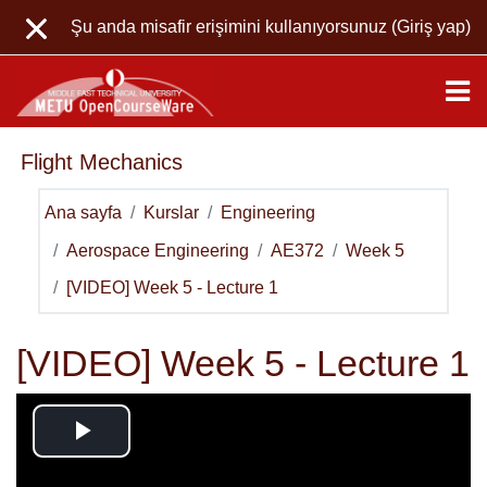
Ana içeriğe git
Şu anda misafir erişimini kullanıyorsunuz (
Giriş yap
)
Flight Mechanics
Ana sayfa
Kurslar
Engineering
Aerospace Engineering
AE372
Week 5
[VIDEO] Week 5 - Lecture 1
[VIDEO] Week 5 - Lecture 1
Videoyu