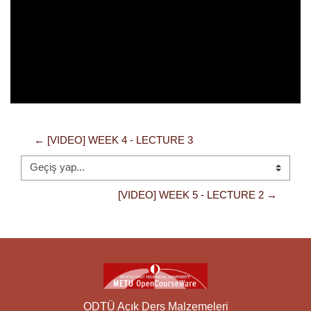
Oynat
← [VIDEO] WEEK 4 - LECTURE 3
Geçiş yap...
[VIDEO] WEEK 5 - LECTURE 2 →
ODTÜ Açık Ders Malzemeleri