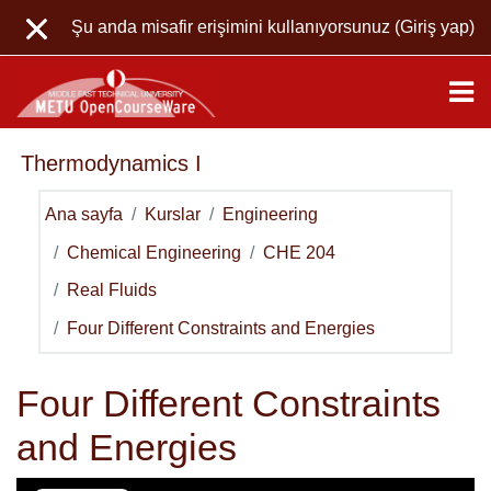
Ana içeriğe git
Şu anda misafir erişimini kullanıyorsunuz (
Giriş yap
)
Thermodynamics I
Ana sayfa
Kurslar
Engineering
Chemical Engineering
CHE 204
Real Fluids
Four Different Constraints and Energies
Four Different Constraints
and Energies