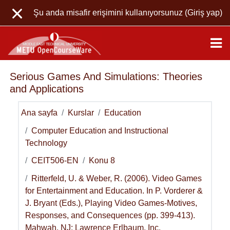
Ana içeriğe git
Şu anda misafir erişimini kullanıyorsunuz (
Giriş yap
)
Serious Games And Simulations: Theories
and Applications
Ana sayfa
Kurslar
Education
Computer Education and Instructional
Technology
CEIT506-EN
Konu 8
Ritterfeld, U. & Weber, R. (2006). Video Games
for Entertainment and Education. In P. Vorderer &
J. Bryant (Eds.), Playing Video Games-Motives,
Responses, and Consequences (pp. 399-413).
Mahwah, NJ: Lawrence Erlbaum, Inc.