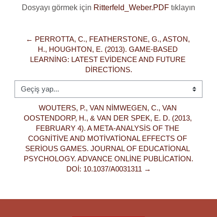
Dosyayı görmek için
Ritterfeld_Weber.PDF
tıklayın
← PERROTTA, C., FEATHERSTONE, G., ASTON, 
H., HOUGHTON, E. (2013). GAME-BASED 
LEARNING: LATEST EVIDENCE AND FUTURE 
DIRECTIONS.
Geçiş yap...
WOUTERS, P., VAN NIMWEGEN, C., VAN 
OOSTENDORP, H., & VAN DER SPEK, E. D. (2013, 
FEBRUARY 4). A META-ANALYSIS OF THE 
COGNITIVE AND MOTIVATIONAL EFFECTS OF 
SERIOUS GAMES. JOURNAL OF EDUCATIONAL 
PSYCHOLOGY. ADVANCE ONLINE PUBLICATION. 
DOI: 10.1037/A0031311 →