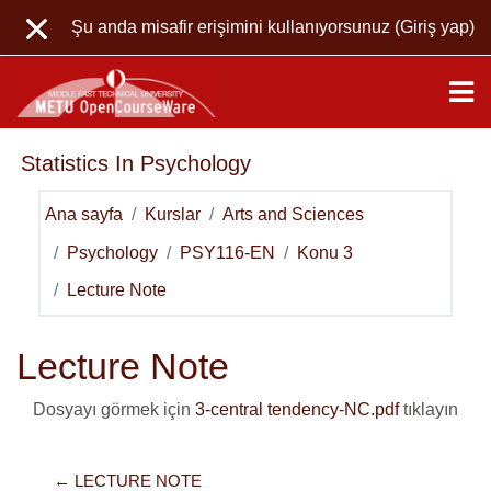
Ana içeriğe git
Şu anda misafir erişimini kullanıyorsunuz (
Giriş yap
)
Statistics In Psychology
Ana sayfa
Kurslar
Arts and Sciences
Psychology
PSY116-EN
Konu 3
Lecture Note
Lecture Note
Dosyayı görmek için
3-central tendency-NC.pdf
tıklayın
← LECTURE NOTE