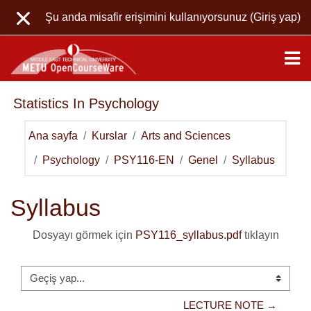
Ana içeriğe git
Şu anda misafir erişimini kullanıyorsunuz (
Giriş yap
)
Statistics In Psychology
Ana sayfa
Kurslar
Arts and Sciences
Psychology
PSY116-EN
Genel
Syllabus
Syllabus
Dosyayı görmek için
PSY116_syllabus.pdf
tıklayın
Geçiş yap...
LECTURE NOTE →