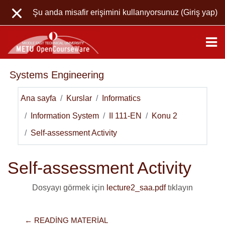
Ana içeriğe git
Şu anda misafir erişimini kullanıyorsunuz (
Giriş yap
)
Systems Engineering
Ana sayfa
Kurslar
Informatics
Information System
II 111-EN
Konu 2
Self-assessment Activity
Self-assessment Activity
Dosyayı görmek için
lecture2_saa.pdf
tıklayın
← READING MATERIAL