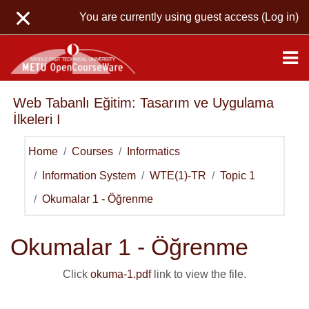
Skip to main content
You are currently using guest access (
Log in
)
Web Tabanlı Eğitim: Tasarım ve Uygulama
İlkeleri I
Home
Courses
Informatics
Information System
WTE(1)-TR
Topic 1
Okumalar 1 - Öğrenme
Okumalar 1 - Öğrenme
Click
okuma-1.pdf
link to view the file.