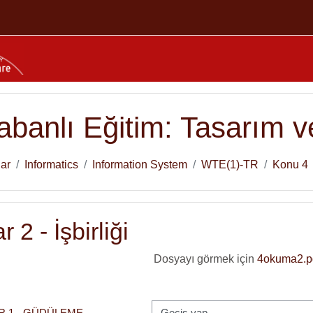
banlı Eğitim: Tasarım ve
lar
Informatics
Information System
WTE(1)-TR
Konu 4
 2 - İşbirliği
Dosyayı görmek için
4okuma2.p
Geçiş yap...
R 1 - GÜDÜLEME 