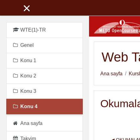
Ana içeriğe git
WTE(1)-TR
Genel
Web Ta
Konu 1
Ana sayfa
Kurs
Konu 2
Konu 3
Okumalar
Konu 4
Ana sayfa
Takvim
◀︎ OKUMALA