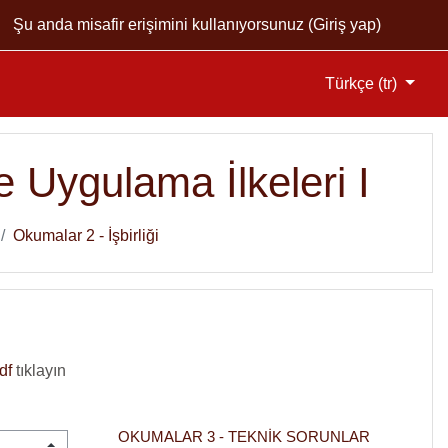
Şu anda misafir erişimini kullanıyorsunuz (
Giriş yap
)
Türkçe ‎(tr)‎
 Uygulama İlkeleri I
Okumalar 2 - İşbirliği
df
tıklayın
OKUMALAR 3 - TEKNIK SORUNLAR  