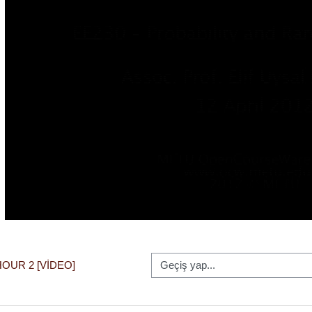
Oynat
Geçiş yap...
HOUR 2 [VIDEO]