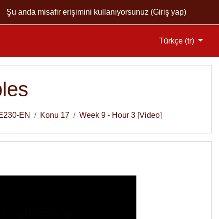
Şu anda misafir erişimini kullanıyorsunuz (
Giriş yap
)
Türkçe ‎(tr)‎
les
E230-EN
Konu 17
Week 9 - Hour 3 [Video]