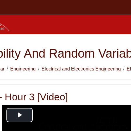
ility And Random Variab
lar
Engineering
Electrical and Electronics Engineering
E
 Hour 3 [Video]
Videoyu