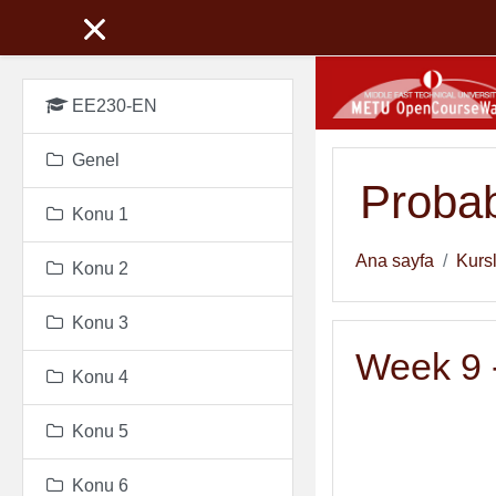
Ana içeriğe git
EE230-EN
Genel
Probab
Konu 1
Ana sayfa
Kurs
Konu 2
Konu 3
Week 9 -
Konu 4
Konu 5
Konu 6