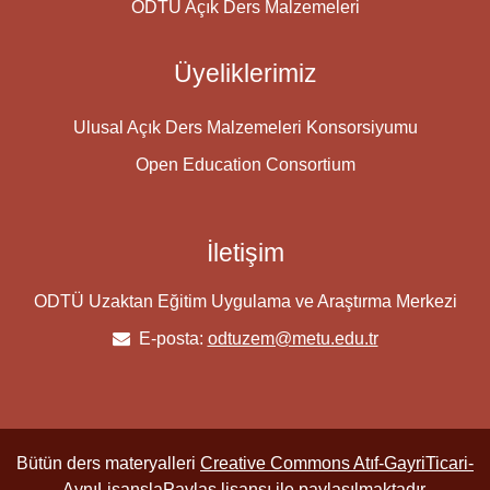
ODTÜ Açık Ders Malzemeleri
Üyeliklerimiz
Ulusal Açık Ders Malzemeleri Konsorsiyumu
Open Education Consortium
İletişim
ODTÜ Uzaktan Eğitim Uygulama ve Araştırma Merkezi
E-posta:
odtuzem@metu.edu.tr
Bütün ders materyalleri
Creative Commons Atıf-GayriTicari-
AynıLisanslaPaylaş
lisansı ile paylaşılmaktadır.