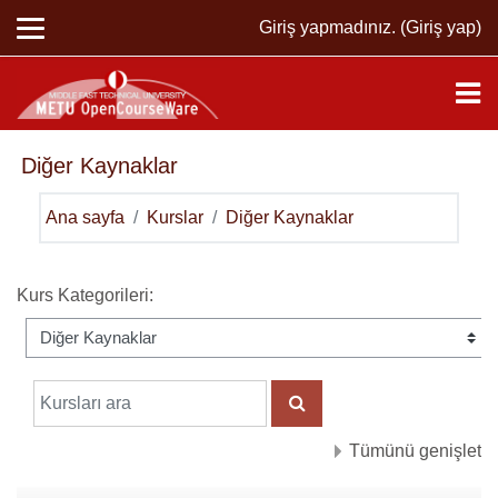
Ana içeriğe git
Giriş yapmadınız. (
Giriş yap
)
Diğer Kaynaklar
Ana sayfa
Kurslar
Diğer Kaynaklar
Kurs Kategorileri:
Kursları ara
KURSLARI ARA
Tümünü genişlet