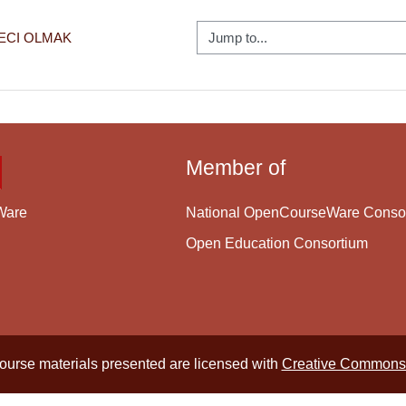
Jump to...
ECI OLMAK
Member of
National OpenCourseWare Conso
Ware
Open Education Consortium
course materials presented are licensed with
Creative Commons 