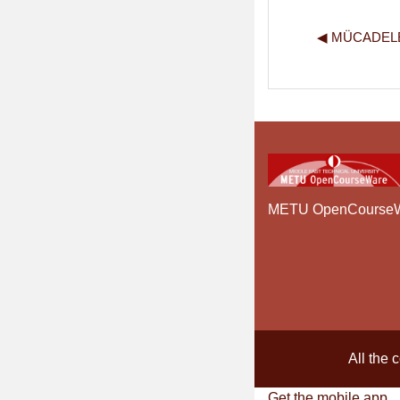
◀︎ MÜCADEL
METU OpenCourse
All the 
Get the mobile app