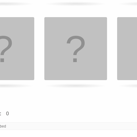
:
0
bed