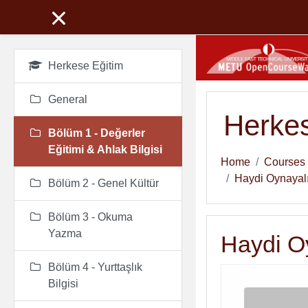
Skip to main content
Herkese Eğitim
General
Herkes
Bölüm 1 - Değerler
Eğitimi & Ahlak Bilgisi
Home
Courses
Haydi Oynayal
Bölüm 2 - Genel Kültür
Bölüm 3 - Okuma
Yazma
Haydi O
Bölüm 4 - Yurttaşlık
Hafıza
.
.
Bilgisi
Oyunu. Eşleşen
Kartları