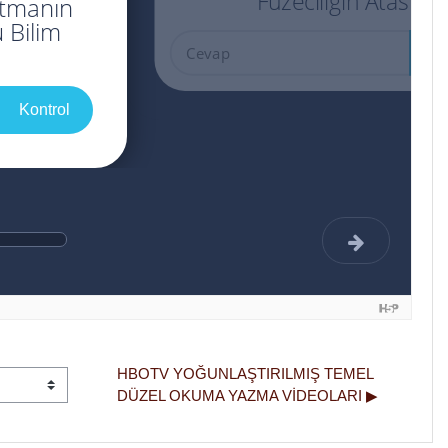
HBOTV YOĞUNLAŞTIRILMIŞ TEMEL 
DÜZEL OKUMA YAZMA VIDEOLARI ▶︎