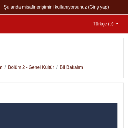
Şu anda misafir erişimini kullanıyorsunuz (
Giriş yap
)
Türkçe ‎(tr)‎
im
Bölüm 2 - Genel Kültür
Bil Bakalım