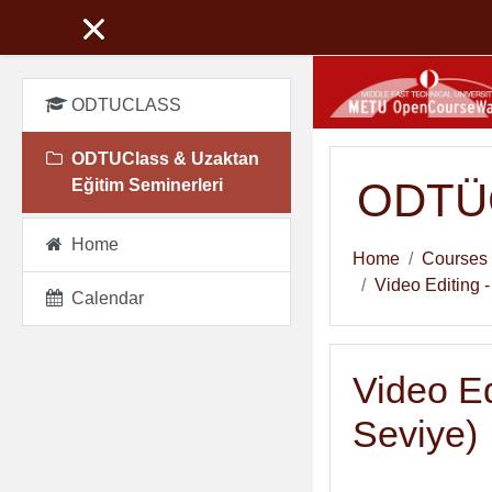
Skip to main content
ODTUCLASS
ODTUClass & Uzaktan
ODTÜC
Eğitim Seminerleri
Home
Home
Courses
Video Editing 
Calendar
Video Ed
Seviye)