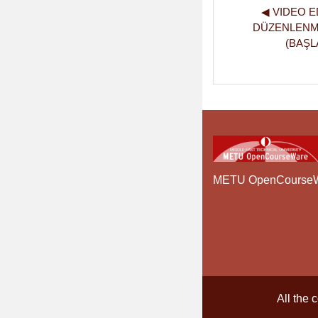
◀︎ VIDEO E
DÜZENLENME
(BAŞL
METU OpenCourse
All the 