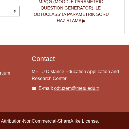
MPQG (MOODLE PARAMETRIC 
QUESTION GENERATOR) ILE 
ODTUCLASS'TA PARAMETRIK SORU 
HAZIRLAMA ▶︎
Contact
METU Distance Education Application and
rtium
Research Center
E-mail:
odtuzem@metu.edu.tr
Attribution-NonCommercial-ShareAlike License
.