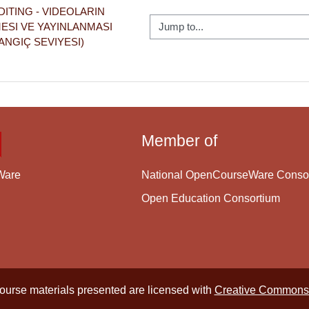
DITING - VIDEOLARIN 
Jump to...
SI VE YAYINLANMASI 
ANGIÇ SEVIYESI)
Member of
National OpenCourseWare Conso
Ware
Open Education Consortium
course materials presented are licensed with
Creative Commons 