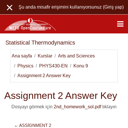
Ana içeriğe git
Şu anda misafir erişimini kullanıyorsunuz (
Giriş yap
)
Statistical Thermodynamics
Ana sayfa
Kurslar
Arts and Sciences
Physics
PHYS430-EN
Konu 9
Assignment 2 Answer Key
Assignment 2 Answer Key
Dosyayı görmek için
2nd_homework_sol.pdf
tıklayın
← ASSIGNMENT 2