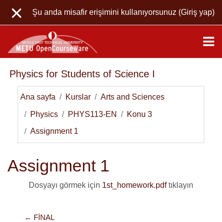
Ana içeriğe git
Şu anda misafir erişimini kullanıyorsunuz (
Giriş yap
)
Physics for Students of Science I
Ana sayfa
Kurslar
Arts and Sciences
Physics
PHYS113-EN
Konu 3
Assignment 1
Assignment 1
Dosyayı görmek için
1st_homework.pdf
tıklayın
← FINAL