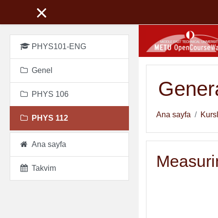
Ana içeriğe git
PHYS101-ENG
Genel
Genera
PHYS 106
Ana sayfa
Kurs
PHYS 112
Ana sayfa
Measuri
Takvim