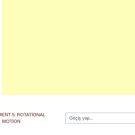
Oynat
MENT 5: ROTATIONAL 
Geçiş yap...
MOTION