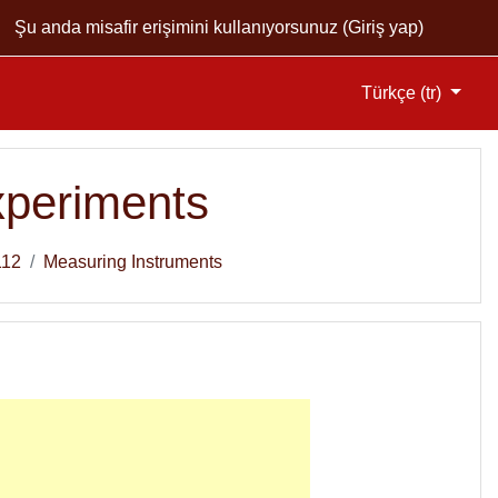
Şu anda misafir erişimini kullanıyorsunuz (
Giriş yap
)
Türkçe ‎(tr)‎
xperiments
112
Measuring Instruments