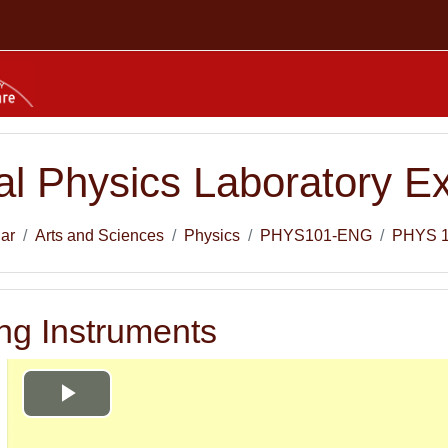
l Physics Laboratory E
lar
Arts and Sciences
Physics
PHYS101-ENG
PHYS 
ng Instruments
Videoyu