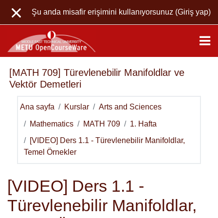
Ana içeriğe git
Şu anda misafir erişimini kullanıyorsunuz (
Giriş yap
)
[MATH 709] Türevlenebilir Manifoldlar ve
Vektör Demetleri
Ana sayfa
Kurslar
Arts and Sciences
Mathematics
MATH 709
1. Hafta
[VIDEO] Ders 1.1 - Türevlenebilir Manifoldlar,
Temel Örnekler
[VIDEO] Ders 1.1 -
Türevlenebilir Manifoldlar,