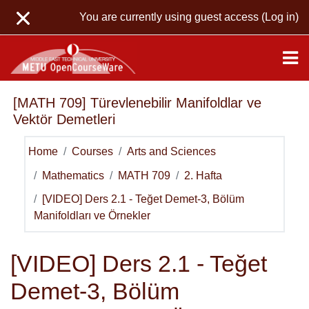
Skip to main content
You are currently using guest access (
Log in
)
[MATH 709] Türevlenebilir Manifoldlar ve
Vektör Demetleri
Home
Courses
Arts and Sciences
Mathematics
MATH 709
2. Hafta
[VIDEO] Ders 2.1 - Teğet Demet-3, Bölüm
Manifoldları ve Örnekler
[VIDEO] Ders 2.1 - Teğet
Demet-3, Bölüm