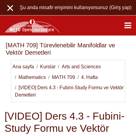
Ana içeriğe git
Şu anda misafir erişimini kullanıyorsunuz (
Giriş yap
)
[MATH 709] Türevlenebilir Manifoldlar ve
Vektör Demetleri
Ana sayfa
Kurslar
Arts and Sciences
Mathematics
MATH 709
4. Hafta
[VIDEO] Ders 4.3 - Fubini-Study Formu ve Vektör
Demetleri
[VIDEO] Ders 4.3 - Fubini-
Study Formu ve Vektör