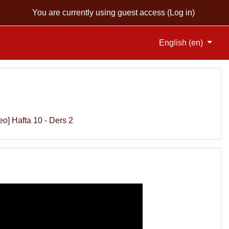
You are currently using guest access (
Log in
)
English ‎(en)‎
eo] Hafta 10 - Ders 2