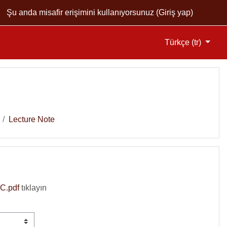
Şu anda misafir erişimini kullanıyorsunuz (
Giriş yap
)
Türkçe ‎(tr)‎
Lecture Note
C.pdf
tıklayın