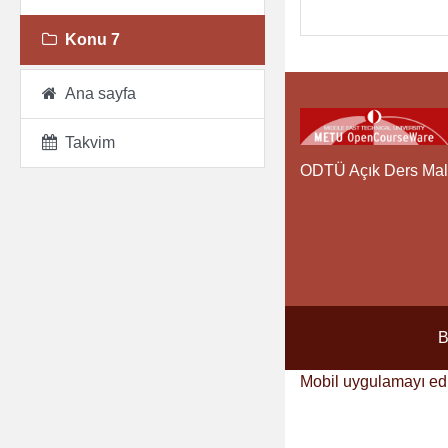
Konu 7
Ana sayfa
Takvim
ODTÜ Açık Ders Mal
B
Mobil uygulamayı ed