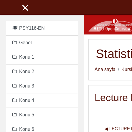
Ana içeriğe git
PSY116-EN
Genel
Statis
Konu 1
Ana sayfa
Kurs
Konu 2
Konu 3
Lecture
Konu 4
Konu 5
◀︎ LECTURE
Konu 6