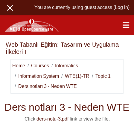
Skip to main content
You are currently using guest access (
Log in
)
Web Tabanlı Eğitim: Tasarım ve Uygulama
İlkeleri I
Home
Courses
Informatics
Information System
WTE(1)-TR
Topic 1
Ders notları 3 - Neden WTE
Ders notları 3 - Neden WTE
Click
ders-notu-3.pdf
link to view the file.