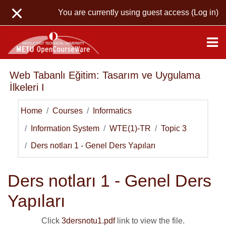
Skip to main content
You are currently using guest access (
Log in
)
Web Tabanlı Eğitim: Tasarım ve Uygulama
İlkeleri I
Home
Courses
Informatics
Information System
WTE(1)-TR
Topic 3
Ders notları 1 - Genel Ders Yapıları
Ders notları 1 - Genel Ders
Yapıları
Click
3dersnotu1.pdf
link to view the file.