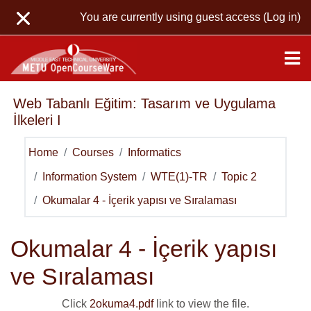
Skip to main content
You are currently using guest access (
Log in
)
Web Tabanlı Eğitim: Tasarım ve Uygulama
İlkeleri I
Home
Courses
Informatics
Information System
WTE(1)-TR
Topic 2
Okumalar 4 - İçerik yapısı ve Sıralaması
Okumalar 4 - İçerik yapısı
ve Sıralaması
Click
2okuma4.pdf
link to view the file.