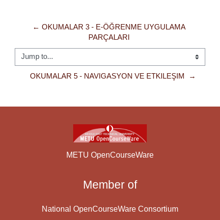
← OKUMALAR 3 - E-ÖĞRENME UYGULAMA 
PARÇALARI 
Jump to...
OKUMALAR 5 - NAVIGASYON VE ETKILEŞIM  →
METU OpenCourseWare
Member of
National OpenCourseWare Consortium