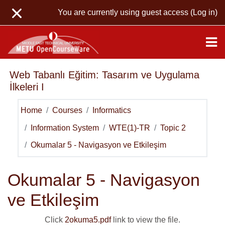
Skip to main content
You are currently using guest access (
Log in
)
Web Tabanlı Eğitim: Tasarım ve Uygulama
İlkeleri I
Home
Courses
Informatics
Information System
WTE(1)-TR
Topic 2
Okumalar 5 - Navigasyon ve Etkileşim
Okumalar 5 - Navigasyon
ve Etkileşim
Click
2okuma5.pdf
link to view the file.