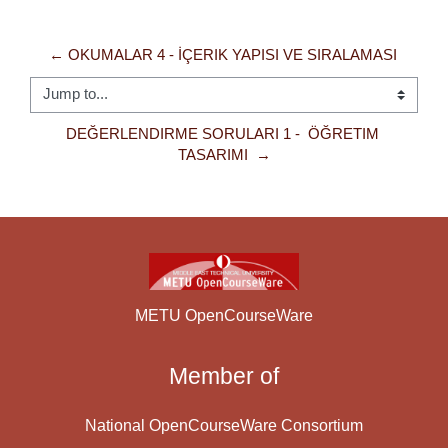
← OKUMALAR 4 - İÇERIK YAPISI VE SIRALAMASI 
Jump to...
DEĞERLENDIRME SORULARI 1 -  ÖĞRETIM 
TASARIMI  →
METU OpenCourseWare
Member of
National OpenCourseWare Consortium