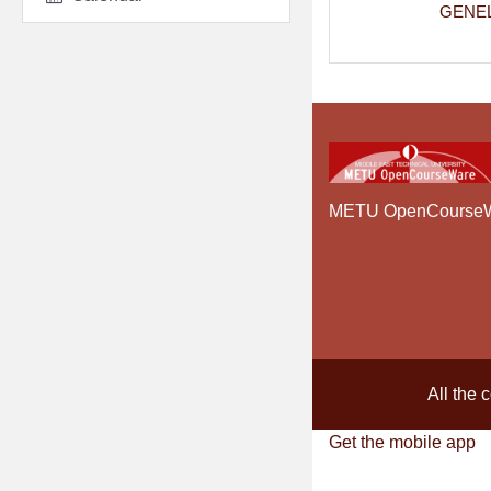
GENEL
METU OpenCourse
All the 
Get the mobile app