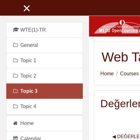
Skip to main content
WTE(1)-TR
General
Web Ta
Topic 1
Home
Courses
Topic 2
Topic 3
Değerlen
Topic 4
Home
◀︎ DEĞERLE
Calendar