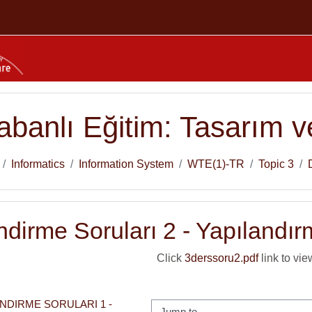
banlı Eğitim: Tasarım ve
Informatics
Information System
WTE(1)-TR
Topic 3
dirme Soruları 2 - Yapılandır
Click
3derssoru2.pdf
link to view
NDIRME SORULARI 1 - 
Jump to...