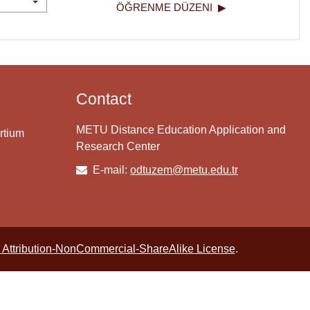
ÖĞRENME DÜZENI  ▶︎
Contact
METU Distance Education Application and
rtium
Research Center
E-mail:
odtuzem@metu.edu.tr
Attribution-NonCommercial-ShareAlike License
.