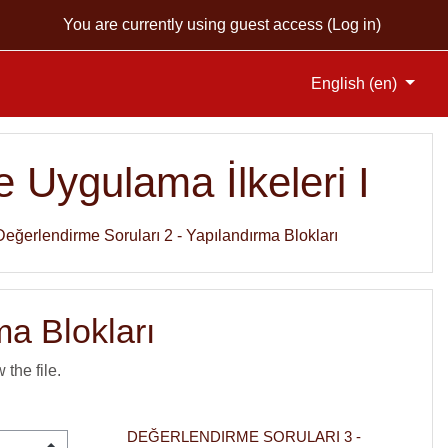
You are currently using guest access (
Log in
)
English ‎(en)‎
 Uygulama İlkeleri I
Değerlendirme Soruları 2 - Yapılandırma Blokları
ma Blokları
 the file.
DEĞERLENDIRME SORULARI 3 -  