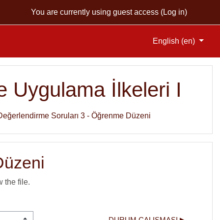
You are currently using guest access (
Log in
)
English ‎(en)‎
 Uygulama İlkeleri I
Değerlendirme Soruları 3 - Öğrenme Düzeni
Düzeni
 the file.
DURUM ÇALIŞMASI ▶︎