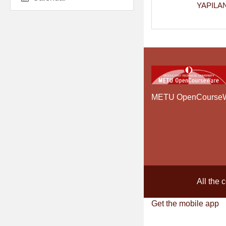
YAPILA
METU OpenCourse
All the 
Get the mobile app