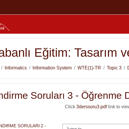
banlı Eğitim: Tasarım ve
Informatics
Information System
WTE(1)-TR
Topic 3
ndirme Soruları 3 - Öğrenme 
Click
3derssoru3.pdf
link to view
DIRME SORULARI 2 -  
Jump to...