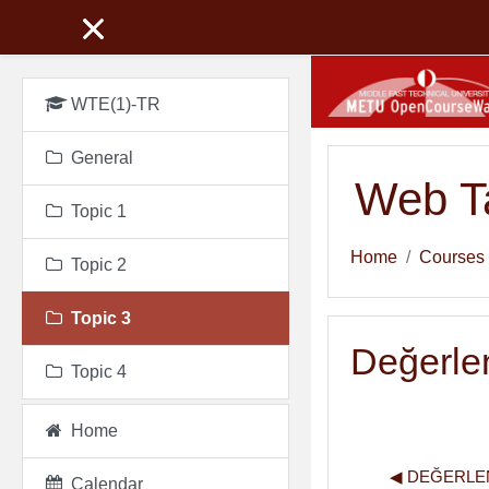
Skip to main content
WTE(1)-TR
General
Web Ta
Topic 1
Home
Courses
Topic 2
Topic 3
Değerle
Topic 4
Home
◀︎ DEĞERLEN
Calendar