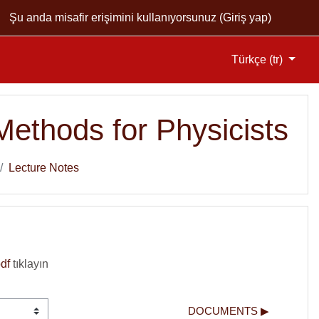
Şu anda misafir erişimini kullanıyorsunuz (
Giriş yap
)
Türkçe ‎(tr)‎
Methods for Physicists
Lecture Notes
pdf
tıklayın
DOCUMENTS ▶︎