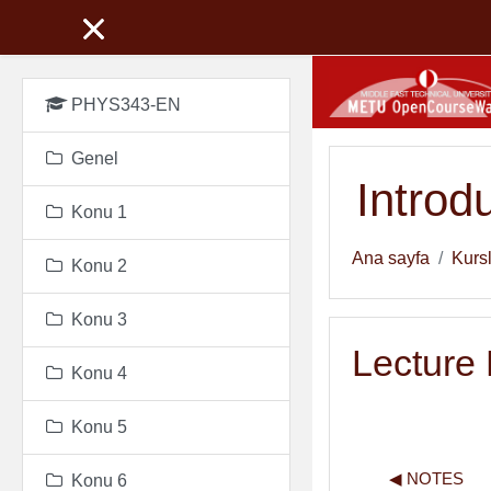
Ana içeriğe git
PHYS343-EN
Genel
Introd
Konu 1
Ana sayfa
Kurs
Konu 2
Konu 3
Lecture
Konu 4
Konu 5
◀︎ NOTES
Konu 6