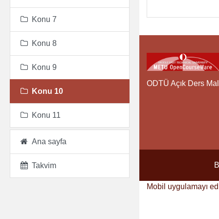
Konu 7
Konu 8
Konu 9
ODTÜ Açık Ders Mal
Konu 10
Konu 11
Ana sayfa
B
Takvim
Mobil uygulamayı ed