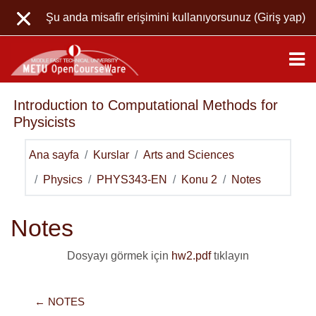
Ana içeriğe git
Şu anda misafir erişimini kullanıyorsunuz (
Giriş yap
)
Introduction to Computational Methods for
Physicists
Ana sayfa
Kurslar
Arts and Sciences
Physics
PHYS343-EN
Konu 2
Notes
Notes
Dosyayı görmek için
hw2.pdf
tıklayın
← NOTES