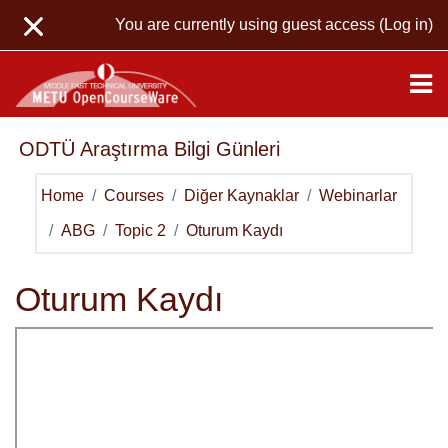
Skip to main content
You are currently using guest access (
Log in
)
ODTÜ Araştırma Bilgi Günleri
Home
Courses
Diğer Kaynaklar
Webinarlar
ABG
Topic 2
Oturum Kaydı
Oturum Kaydı