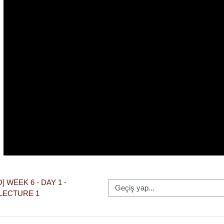
Oynat
O] WEEK 6 - DAY 1 - 
Geçiş yap...
LECTURE 1