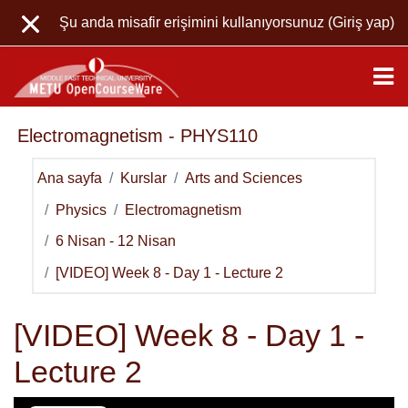
Ana içeriğe git
Şu anda misafir erişimini kullanıyorsunuz (
Giriş yap
)
Electromagnetism - PHYS110
Ana sayfa
Kurslar
Arts and Sciences
Physics
Electromagnetism
6 Nisan - 12 Nisan
[VIDEO] Week 8 - Day 1 - Lecture 2
[VIDEO] Week 8 - Day 1 -
Lecture 2