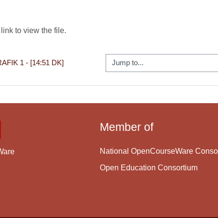
link to view the file.
Jump to...
FIK 1 - [14:51 DK]
Member of
National OpenCourseWare Conso
Ware
Open Education Consortium