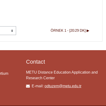
ÖRNEK 1 - [20:29 DK] ▶︎
Contact
METU Distance Education Application and
rtium
Research Center
E-mail:
odtuzem@metu.edu.tr