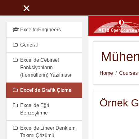
Skip to main content
ExcelforEngineers
General
Mühend
Excel'de Cebirsel
Fonksiyonların
Home
Courses
(Formüllerin) Yazılması
Excel’de Grafik Çizme
Örnek Gr
Excel'de Eğri
Benzeştirme
Excel'de Lineer Denklem
Takımı Çözümü