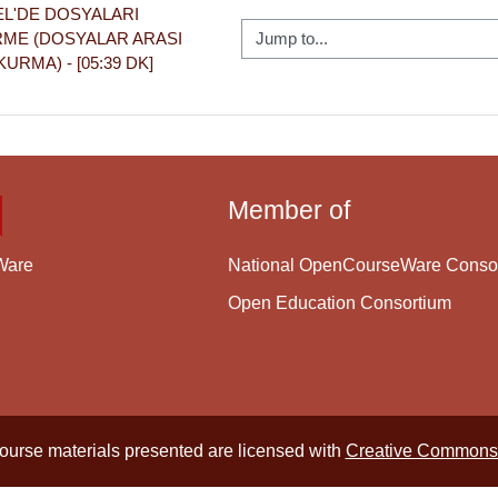
EL'DE DOSYALARI 
Jump to...
RME (DOSYALAR ARASI 
URMA) - [05:39 DK]
Member of
National OpenCourseWare Conso
Ware
Open Education Consortium
course materials presented are licensed with
Creative Commons 