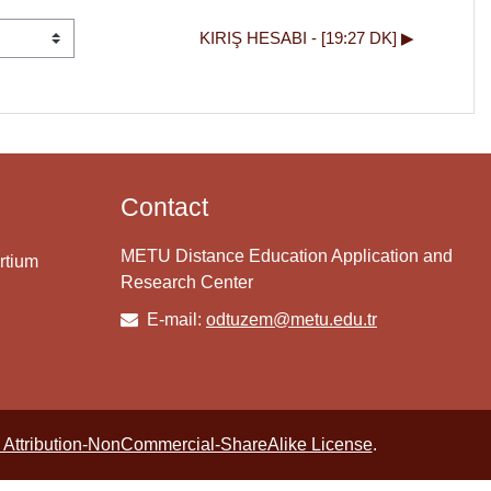
KIRIŞ HESABI - [19:27 DK] ▶︎
Contact
METU Distance Education Application and
rtium
Research Center
E-mail:
odtuzem@metu.edu.tr
Attribution-NonCommercial-ShareAlike License
.