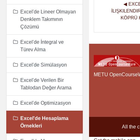
◀︎ EXC
İLIŞKILENDI
Excel'de Lineer Olmayan
KÖPRÜ K
Denklem Takımının
Çözümü
Excel'de İntegral ve
Türev Alma
Excel'de Simülasyon
METU OpenCourse
Excel'de Verilen Bir
Tablodan Değer Arama
Excel'de Optimizasyon
Excel'de Hesaplama
Örnekleri
All the 