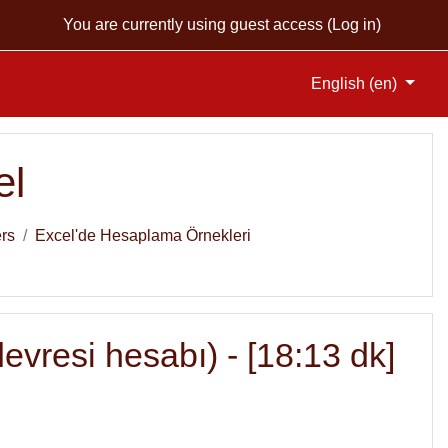
You are currently using guest access (
Log in
)
English ‎(en)‎
el
rs
Excel'de Hesaplama Örnekleri
evresi hesabı) - [18:13 dk]