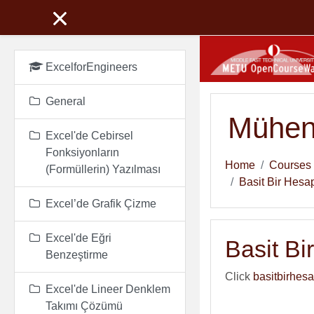
Skip to main content
ExcelforEngineers
General
Mühend
Excel'de Cebirsel
Fonksiyonların
Home
Courses
(Formüllerin) Yazılması
Basit Bir Hesap
Excel’de Grafik Çizme
Excel'de Eğri
Basit Bi
Benzeştirme
Click
basitbirhes
Excel'de Lineer Denklem
Takımı Çözümü