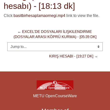
hesabı) - [18:13 dk]
Click
basitbirhesaplamaornegi.mp4
link to view the file.
← EXCEL'DE DOSYALARI İLIŞKILENDIRME 
(DOSYALAR ARASI KÖPRÜ KURMA) - [05:39 DK]
Jump to...
KIRIŞ HESABI - [19:27 DK] →
METU OpenCourseWare