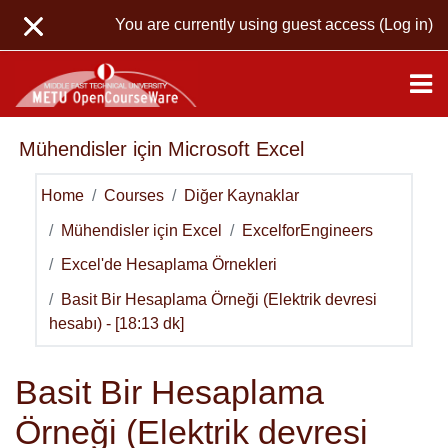
Skip to main content
You are currently using guest access (
Log in
)
Mühendisler için Microsoft Excel
Home
Courses
Diğer Kaynaklar
Mühendisler için Excel
ExcelforEngineers
Excel'de Hesaplama Örnekleri
Basit Bir Hesaplama Örneği (Elektrik devresi
hesabı) - [18:13 dk]
Basit Bir Hesaplama
Örneği (Elektrik devresi