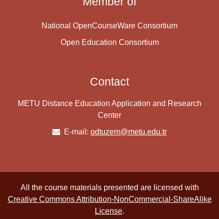
Member of
National OpenCourseWare Consortium
Open Education Consortium
Contact
METU Distance Education Application and Research
Center
E-mail:
odtuzem@metu.edu.tr
All the course materials presented are licensed with
Creative Commons Attribution-NonCommercial-ShareAlike
License
.