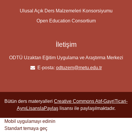
Ulusal Açık Ders Malzemeleri Konsorsiyumu
Open Education Consortium
İletişim
ODTÜ Uzaktan Eğitim Uygulama ve Araştırma Merkezi
E-posta:
odtuzem@metu.edu.tr
Bütün ders materyalleri
Creative Commons Atıf-GayriTicari-
AynıLisanslaPaylaş
lisansı ile paylaşılmaktadır.
Mobil uygulamayı edinin
Standart temaya geç