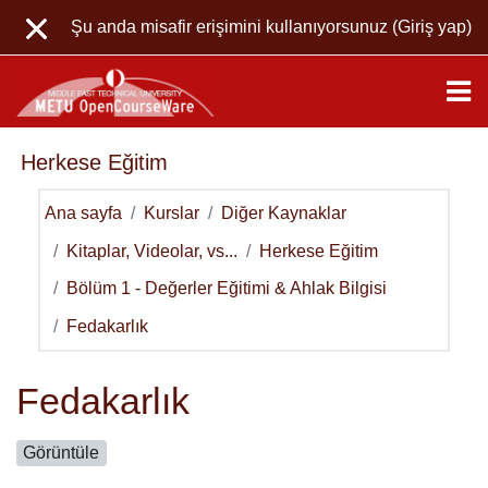
Ana içeriğe git
Şu anda misafir erişimini kullanıyorsunuz (
Giriş yap
)
Herkese Eğitim
Ana sayfa
Kurslar
Diğer Kaynaklar
Kitaplar, Videolar, vs...
Herkese Eğitim
Bölüm 1 - Değerler Eğitimi & Ahlak Bilgisi
Fedakarlık
Fedakarlık
Görüntüle