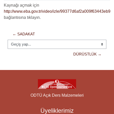
Kaynağı açmak için
http://www.eba.gov.tr/video/izle/99377d6af2a009f63443e
bağlantısına tıklayın.
← SADAKAT
Geçiş yap...
DÜRÜSTLÜK →
ODTÜ Açık Ders Malzemeleri
Üyeliklerimiz