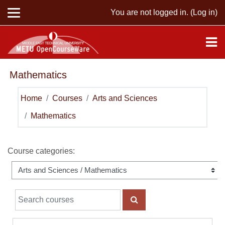
Skip to main content
You are not logged in. (
Log in
)
Mathematics
Home
Courses
Arts and Sciences
Mathematics
Course categories:
Search courses
SEARCH COURSES