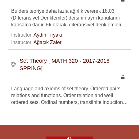
Conic sections: Focus and directrix, reflection
property, theorems of Poncelet.
Bu ders teoriye daha fazla ağırlık vererek 18.03
(Diferansiyel Denklemler) dersinin aynı konularını
kapsamaktadır. Ek olarak, diferansiyel denklemlerin
varlık ve teklik teoremleri gibi matematiksel yönlerini
Instructor:
Aydın Tiryaki
ele alır.
Instructor:
Ağacık Zafer
Bu ders TÜBA Açıkders Malzemeleri Projesi
kapsamında hazırlanmıştır ve TÜBA Ulusal Açıkders
Set Theory [ MATH 320 - 2017-2018
Malzemeleri Portalinde (
http://www.acikders.org.tr
)
SPRING]
de yayınlanmaktadır.
Language and axioms of set theory. Ordered pairs,
relations and functions. Order relation and well
ordered sets. Ordinal numbers, transfinite induction,
arithmetic of ordinal numbers. Cardinality and
arithmetic of cardinal numbers. Axiom of choice,
generalized continuum hypothesis.