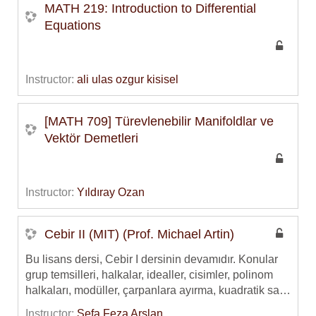
MATH 219: Introduction to Differential
Equations
Instructor:
ali ulas ozgur kisisel
[MATH 709] Türevlenebilir Manifoldlar ve
Vektör Demetleri
Instructor:
Yıldıray Ozan
Cebir II (MIT) (Prof. Michael Artin)
Bu lisans dersi, Cebir I dersinin devamıdır. Konular
grup temsilleri, halkalar, idealler, cisimler, polinom
halkaları, modüller, çarpanlara ayırma, kuadratik sayı
cisimlerindeki tamsayılar, cisim genişlemeleri ve
Instructor:
Sefa Feza Arslan