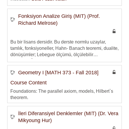
Galois teorisini içerir.
Bu ders TÜBA Açıkders Malzemeleri Projesi
Fonksiyon Analize Giriş (MIT) (Prof.
kapsamında hazırlanmıştır ve TÜBA Ulusal Açıkders
Richard Melrose)
Malzemeleri Portalinde (
http://www.acikders.org.tr
)
de yayınlanmaktadır.
Bu bir lisans dersidir. Bu derste normlu uzaylar,
tamlık, fonksiyoneller, Hahn- Banach teoremi, dualite,
dönüşümler; Lebegue ölçümü, ölçülebilir
fonksiyonlar, integrallenebilirlik, Lp uzaylarının
Bu ders TÜBA Açıkders Malzemeleri Projesi
tamlığı; Hilbert uzayları; kompakt, Hilbert-Schmidt ve
kapsamında hazırlanmıştır ve TÜBA Ulusal Açıkders
Geometry I [MATH 373 - Fall 2018]
iz sınıfından dönüşümler ile spektral teorem
Malzemeleri Portalinde (
http://www.acikders.org.tr
)
işlenecektir.
de yayınlanmaktadır.
Course Content
Foundations: The parallel axiom, models, Hilbert`s
theorem.
Triangles: Theorems of Menelaus and Ceva,
classical remarkable points.
İleri Diferansiyel Denklemler (MIT) (Dr. Vera
Circles: Power of a point with respect to a circle,
Mikyoung Hur)
coaxal systems of circles, inversive geometry.