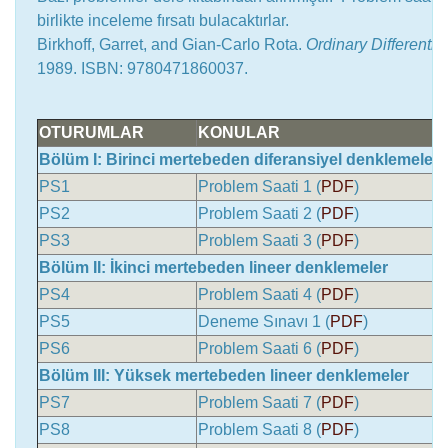
birlikte inceleme fırsatı bulacaktırlar.
Birkhoff, Garret, and Gian-Carlo Rota.
Ordinary Differentia
1989. ISBN: 9780471860037.
OTURUMLAR
KONULAR
Bölüm I: Birinci mertebeden diferansiyel denklemeler
PS1
Problem Saati 1 (
PDF
)
PS2
Problem Saati 2 (
PDF
)
PS3
Problem Saati 3 (
PDF
)
Bölüm II: İkinci mertebeden lineer denklemeler
PS4
Problem Saati 4 (
PDF
)
PS5
Deneme Sınavı 1 (
PDF
)
PS6
Problem Saati 6 (
PDF
)
Bölüm III: Yüksek mertebeden lineer denklemeler
PS7
Problem Saati 7 (
PDF
)
PS8
Problem Saati 8 (
PDF
)