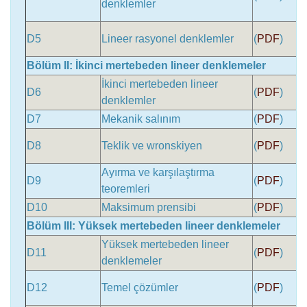
denklemler
D5
Lineer rasyonel denklemler
(
PDF
)
Bölüm II: İkinci mertebeden lineer denklemeler
İkinci mertebeden lineer
D6
(
PDF
)
denklemler
D7
Mekanik salınım
(
PDF
)
D8
Teklik ve wronskiyen
(
PDF
)
Ayırma ve karşılaştırma
D9
(
PDF
)
teoremleri
D10
Maksimum prensibi
(
PDF
)
Bölüm III: Yüksek mertebeden lineer denklemeler
Yüksek mertebeden lineer
D11
(
PDF
)
denklemeler
D12
Temel çözümler
(
PDF
)