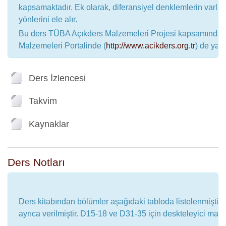
kapsamaktadır. Ek olarak, diferansiyel denklemlerin varlık 
yönlerini ele alır.
Bu ders TÜBA Açıkders Malzemeleri Projesi kapsamında h
Malzemeleri Portalinde (
http://www.acikders.org.tr
) de yay
File
Ders İzlencesi
File
Takvim
File
Kaynaklar
Ders Notları
Ders kitabından bölümler aşağıdaki tabloda listelenmiştir. Ö
ayrıca verilmiştir. D15-18 ve D31-35 için deskteleyici mal