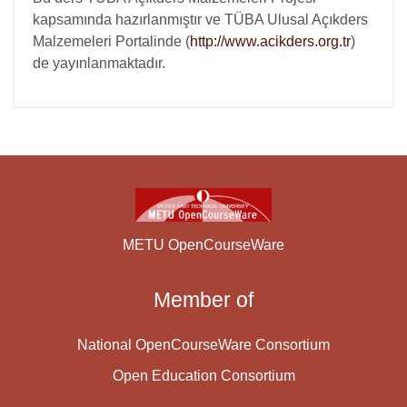
kapsamında hazırlanmıştır ve TÜBA Ulusal Açıkders
Malzemeleri Portalinde (
http://www.acikders.org.tr
)
de yayınlanmaktadır.
METU OpenCourseWare
Member of
National OpenCourseWare Consortium
Open Education Consortium