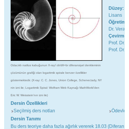
Düzey:
Lisans
Öğretim 
Dr. Vera 
Çevirmen
Prof. Dr. 
Prof. Dr. 
Odacıklı natilus kabuğunun X-ray’i dr/dθ=br diferansiyel denkleminin
çözümünün grafiği olan logaritmik spirale benzer özellikler
göstermektedir. (X-ray: C. C. Jones, Union College, Schenectady, NY
nin izni ile
;
Logaritmik Spiral: Wolfram Web Kaynağı MathWorld’den
Eric W. Weisstein’nın izni ile)
Dersin Özellikleri
Seçilmiş ders notları
Ödevler 
Dersin Tanımı
Bu ders teoriye daha fazla ağırlık vererek 18.03 (Diferansi