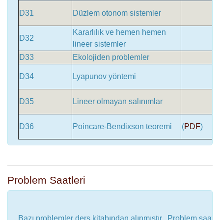
D31
Düzlem otonom sistemler
Kararlılık ve hemen hemen
D32
lineer sistemler
D33
Ekolojiden problemler
D34
Lyapunov yöntemi
D35
Lineer olmayan salınımlar
D36
Poincare-Bendixson teoremi
(
PDF
)
Problem Saatleri
Bazı problemler ders kitabından alınmıştır. Problem saatler