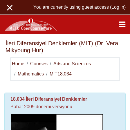
Skip to main content
You are currently using guest access (
Log in
)
İleri Diferansiyel Denklemler (MIT) (Dr. Vera
Mikyoung Hur)
Home
Courses
Arts and Sciences
Mathematics
MIT18.034
Topic outline
General
18.034 İleri Diferansiyel Denklemler
Bahar 2009 dönemi versiyonu