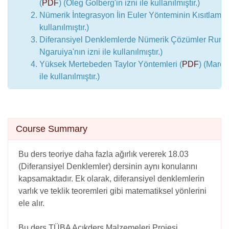
(
PDF
) (Oleg Golberg'in izni ile kullanılmıştır.)
Nümerik İntegrasyon İin Euler Yönteminin Kısıtlamala
kullanılmıştır.)
Diferansiyel Denklemlerde Nümerik Çözümler Runge
Ngaruiya'nın izni ile kullanılmıştır.)
Yüksek Mertebeden Taylor Yöntemleri (
PDF
) (Marce
ile kullanılmıştır.)
Skip Course summary
Course Summary
Bu ders teoriye daha fazla ağırlık vererek 18.03
(Diferansiyel Denklemler) dersinin aynı konularını
kapsamaktadır. Ek olarak, diferansiyel denklemlerin
varlık ve teklik teoremleri gibi matematiksel yönlerini
ele alır.
Bu ders TÜBA Açıkders Malzemeleri Projesi