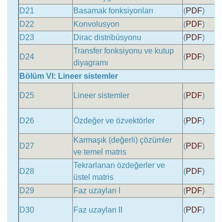
D21
Basamak fonksiyonları
(
PDF
)
D22
Konvolusyon
(
PDF
)
D23
Dirac distribüsyonu
(
PDF
)
Transfer fonksiyonu ve kutup
D24
(
PDF
)
diyagramı
Bölüm VI: Lineer sistemler
D25
Lineer sistemler
(
PDF
)
D26
Özdeğer ve özvektörler
(
PDF
)
Karmaşık (değerli) çözümler
D27
(
PDF
)
ve temel matris
Tekrarlanan özdeğerler ve
D28
(
PDF
)
üstel matris
D29
Faz uzayları I
(
PDF
)
D30
Faz uzayları II
(
PDF
)