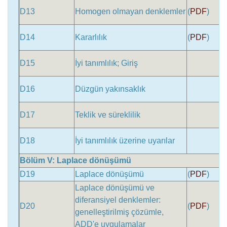
D13
Homogen olmayan denklemler
(
PDF
)
D14
Kararlılık
(
PDF
)
D15
İyi tanımlılık; Giriş
D16
Düzgün yakınsaklık
D17
Teklik ve süreklilik
D18
İyi tanımlılık üzerine uyarılar
Bölüm V: Laplace dönüşümü
D19
Laplace dönüşümü
(
PDF
)
Laplace dönüşümü ve
diferansiyel denklemler:
D20
(
PDF
)
genelleştirilmiş çözümle,
ADD'e uygulamalar