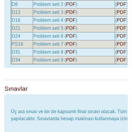
D8
Problem seti 2 (
PDF
)
(
PDF
)
D13
Problem seti 3 (
PDF
)
(
PDF
)
D16
Problem seti 4 (
PDF
)
(
PDF
)
D21
Problem seti 5 (
PDF
)
(
PDF
)
D24
Problem seti 6 (
PDF
)
(
PDF
)
PS16
Problem seti 7 (
PDF
)
(
PDF
)
D31
Problem seti 8 (
PDF
)
(
PDF
)
D34
Problem seti 9 (
PDF
)
(
PDF
)
Sınavlar
Üç ara sınav ve bir de kapsamlı final sınavı olacak. Tüm sı
yapılacaktır. Sınavlarda hesap makinası kullanmaya izin ve