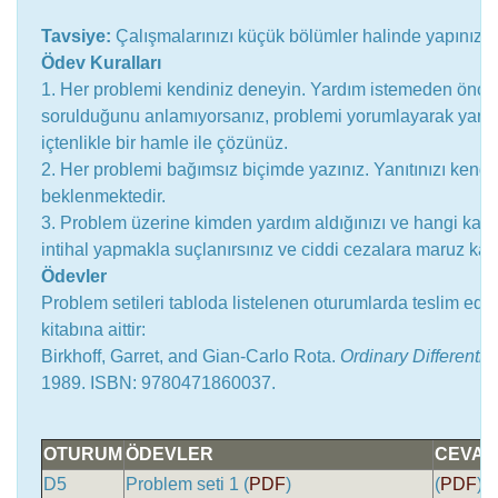
Tavsiye:
Çalışmalarınızı küçük bölümler halinde yapınız. 
Ödev Kuralları
1. Her problemi kendiniz deneyin. Yardım istemeden önce
sorulduğunu anlamıyorsanız, problemi yorumlayarak yardı
içtenlikle bir hamle ile çözünüz.
2. Her problemi bağımsız biçimde yazınız. Yanıtınızı kendi
beklenmektedir.
3. Problem üzerine kimden yardım aldığınızı ve hangi kayna
intihal yapmakla suçlanırsınız ve ciddi cezalara maruz kalır
Ödevler
Problem setileri tabloda listelenen oturumlarda teslim edil
kitabına aittir:
Birkhoff, Garret, and Gian-Carlo Rota.
Ordinary Differentia
1989. ISBN: 9780471860037.
OTURUM
ÖDEVLER
CEVAP
D5
Problem seti 1 (
PDF
)
(
PDF
)