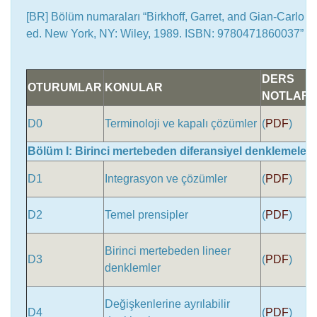
[BR] Bölüm numaraları “Birkhoff, Garret, and Gian-Carlo Ro
ed. New York, NY: Wiley, 1989. ISBN: 9780471860037” kitab
DERS
OTURUMLAR
KONULAR
NOTLARI
D0
Terminoloji ve kapalı çözümler
(
PDF
)
Bölüm I: Birinci mertebeden diferansiyel denklemeler
D1
Integrasyon ve çözümler
(
PDF
)
D2
Temel prensipler
(
PDF
)
Birinci mertebeden lineer
D3
(
PDF
)
denklemler
Değişkenlerine ayrılabilir
D4
(
PDF
)