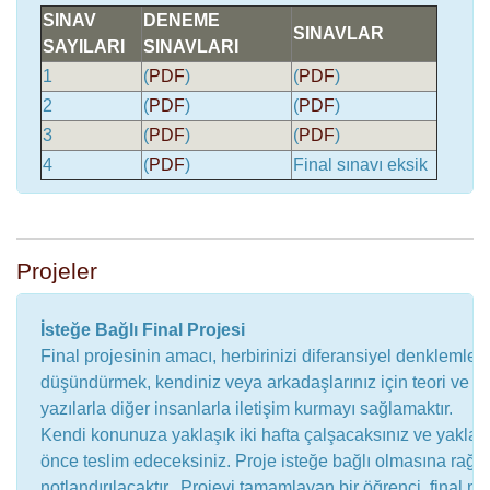
SINAV
DENEME
SINAVLAR
SAYILARI
SINAVLARI
1
(
PDF
)
(
PDF
)
2
(
PDF
)
(
PDF
)
3
(
PDF
)
(
PDF
)
4
(
PDF
)
Final sınavı eksik
Projeler
İsteğe Bağlı Final Projesi
Final projesinin amacı, herbirinizi diferansiyel denklemler
düşündürmek, kendiniz veya arkadaşlarınız için teori ve 
yazılarla diğer insanlarla iletişim kurmayı sağlamaktır.
Kendi konunuza yaklaşık iki hafta çalşacaksınız ve yaklaşı
önce teslim edeceksiniz. Proje isteğe bağlı olmasına ra
notlandırılacaktır. Projeyi tamamlayan bir öğrenci final no