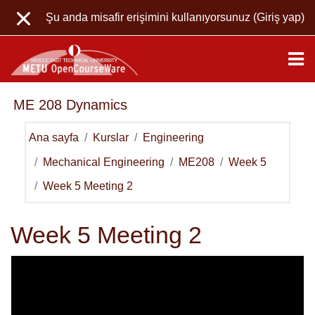
Ana içeriğe git
Şu anda misafir erişimini kullanıyorsunuz (
Giriş yap
)
ME 208 Dynamics
Ana sayfa
Kurslar
Engineering
Mechanical Engineering
ME208
Week 5
Week 5 Meeting 2
Week 5 Meeting 2