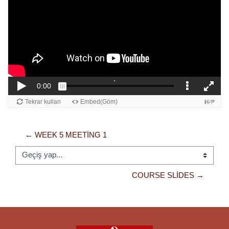
← WEEK 5 MEETING 1
Geçiş yap...
COURSE SLIDES →