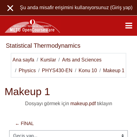
Ana içeriğe git
Şu anda misafir erişimini kullanıyorsunuz (
Giriş yap
)
Statistical Thermodynamics
Ana sayfa
Kurslar
Arts and Sciences
Physics
PHYS430-EN
Konu 10
Makeup 1
Makeup 1
Dosyayı görmek için
makeup.pdf
tıklayın
← FINAL