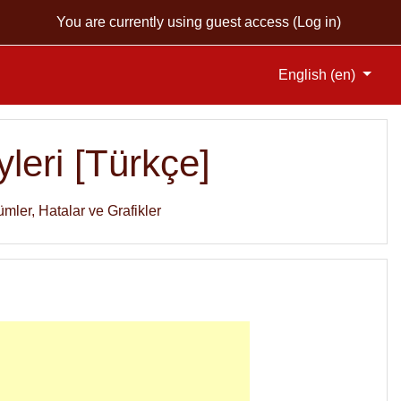
You are currently using guest access (
Log in
)
English ‎(en)‎
leri [Türkçe]
mler, Hatalar ve Grafikler