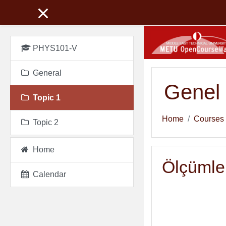
Skip to main content
PHYS101-V
General
Genel 
Topic 1
Home
Courses
Topic 2
Home
Ölçümler
Calendar