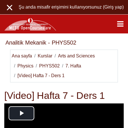
Ana içeriğe git
Şu anda misafir erişimini kullanıyorsunuz (
Giriş yap
)
Analitik Mekanik - PHYS502
Ana sayfa
Kurslar
Arts and Sciences
Physics
PHYS502
7. Hafta
[Video] Hafta 7 - Ders 1
[Video] Hafta 7 - Ders 1
Videoyu