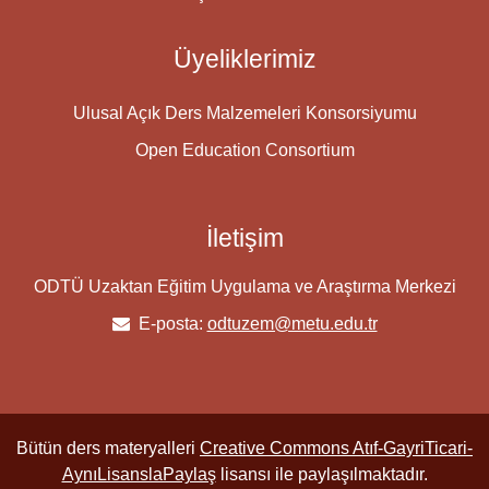
Üyeliklerimiz
Ulusal Açık Ders Malzemeleri Konsorsiyumu
Open Education Consortium
İletişim
ODTÜ Uzaktan Eğitim Uygulama ve Araştırma Merkezi
E-posta:
odtuzem@metu.edu.tr
Bütün ders materyalleri
Creative Commons Atıf-GayriTicari-
AynıLisanslaPaylaş
lisansı ile paylaşılmaktadır.