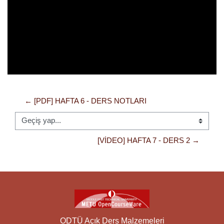
Oynat
← [PDF] HAFTA 6 - DERS NOTLARI
Geçiş yap...
[VIDEO] HAFTA 7 - DERS 2 →
ODTÜ Açık Ders Malzemeleri