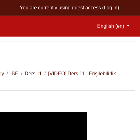
You are currently using guest access (
Log in
)
English ‎(en)‎
gy
İBE
Ders 11
[VIDEO] Ders 11 - Erişilebilirlik