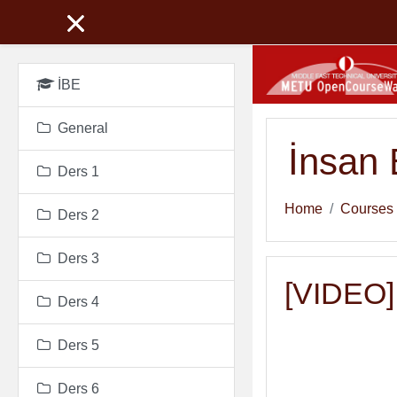
Skip to main content
İBE
General
İnsan 
Ders 1
Home
Courses
Ders 2
Ders 3
[VIDEO] D
Ders 4
Ders 5
Ders 6