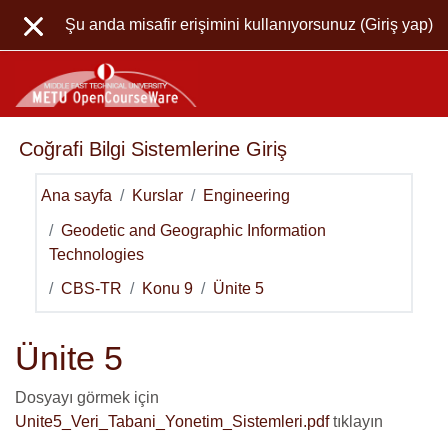
Ana içeriğe git
Şu anda misafir erişimini kullanıyorsunuz (
Giriş yap
)
Coğrafi Bilgi Sistemlerine Giriş
Ana sayfa
Kurslar
Engineering
Geodetic and Geographic Information
Technologies
CBS-TR
Konu 9
Ünite 5
Ünite 5
Dosyayı görmek için
Unite5_Veri_Tabani_Yonetim_Sistemleri.pdf
tıklayın